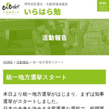
MENU
堺市北区選出
大阪府議会議員
HOME
»
活動報告
» 統一地方選挙スタート
統一地方選挙スタート
本日より統一地方選挙がはじまり、まずは知事
選挙がスタートしました。
日本の未来を決める大変重要な選挙で、投開票