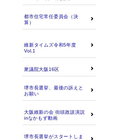
都市住宅常任委員会（決
算）
維新タイムズ
維新タイムズ令和5年度
Vol.1
衆議院大阪16区
堺市長選挙、最後の訴えと
お願い
大阪維新の会 街頭政談演説
inなかもず動画
堺市長選挙がスタートしま